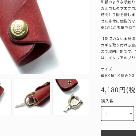
和紙のような手触り
カルロ社のプエブロ
時間と手間を惜しま
せた非常に個性的な
※1点1点表情や風
【妥協のない金具選
カギを取り付ける金
まで収納可能です。
は、イタリアのプリ
サイズ
縦9×横4×厚み×2.
4,180円(税
購入数