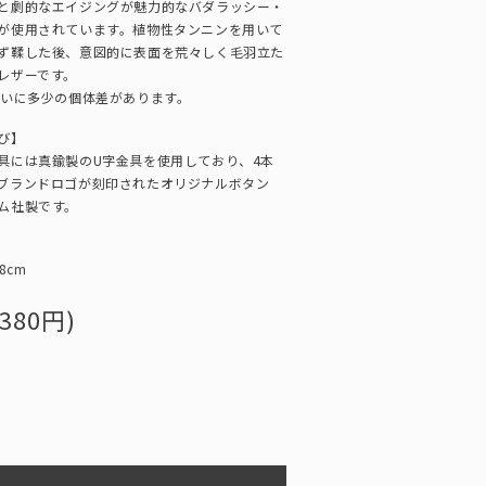
と劇的なエイジングが魅力的なバダラッシー・
が使用されています。植物性タンニンを用いて
ず鞣した後、意図的に表面を荒々しく毛羽立た
レザーです。
合いに多少の個体差があります。
び】
具には真鍮製のU字金具を使用しており、4本
ブランドロゴが刻印されたオリジナルボタン
ム社製です。
8cm
380円)