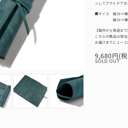
ンしてアウトドアを
■サイズ 縦20×
縦20×横25.
【製作から発送まで
こちらの商品は受注
お届けまでに１〜２
9,680円(税
SOLD OUT