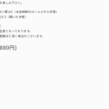
お楽しみ下さい。
横6×厚み5（未収納時のロールされた状態）
5（開いた状態）
】
生産となっております。
週間ほど頂く場合がございます。
880円)